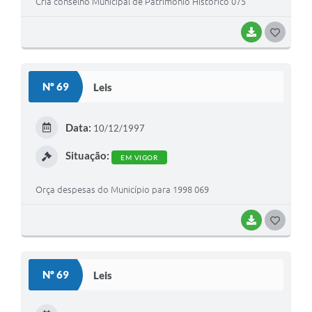
Cria conselho Municipal de Patrimônio Histórico 075
BAIXAR
G
O
S
Nº 69
Leis
T
E
Data:
10/12/1997
I
Situação:
EM VIGOR
Orça despesas do Município para 1998 069
BAIXAR
G
O
S
Nº 69
Leis
T
E