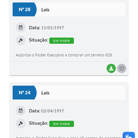
S
Nº 28
Leis
T
E
Data:
15/05/1997
I
Situação:
EM VIGOR
Autoriza o Poder Executivo a comprar um terreno 028
BAIXAR
G
O
S
Nº 24
Leis
T
E
Data:
02/04/1997
I
Situação:
EM VIGOR