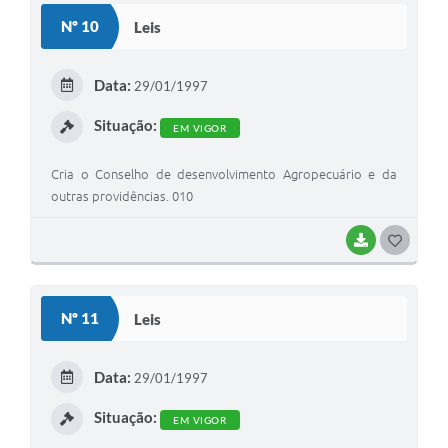
S
Nº 10
Leis
T
E
Data:
29/01/1997
I
Situação:
EM VIGOR
Cria o Conselho de desenvolvimento Agropecuário e da
outras providências. 010
BAIXAR
G
O
S
Nº 11
Leis
T
E
Data:
29/01/1997
I
Situação:
EM VIGOR