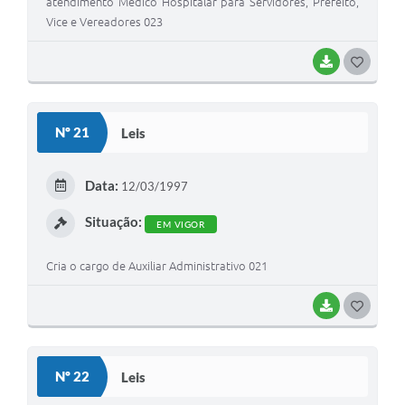
atendimento Médico Hospitalar para Servidores, Prefeito,
Vice e Vereadores 023
BAIXAR
G
O
S
Nº 21
Leis
T
E
Data:
12/03/1997
I
Situação:
EM VIGOR
Cria o cargo de Auxiliar Administrativo 021
BAIXAR
G
O
S
Nº 22
Leis
T