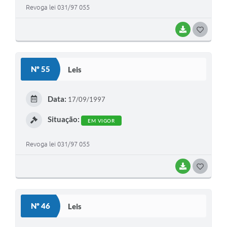
Revoga lei 031/97 055
BAIXAR
G
O
S
Nº 55
Leis
T
E
Data:
17/09/1997
I
Situação:
EM VIGOR
Revoga lei 031/97 055
BAIXAR
G
O
S
Nº 46
Leis
T