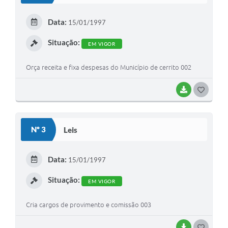
E
Data:
15/01/1997
I
Situação:
EM VIGOR
Orça receita e fixa despesas do Município de cerrito 002
BAIXAR
G
O
S
Nº 3
Leis
T
E
Data:
15/01/1997
I
Situação:
EM VIGOR
Cria cargos de provimento e comissão 003
BAIXAR
G