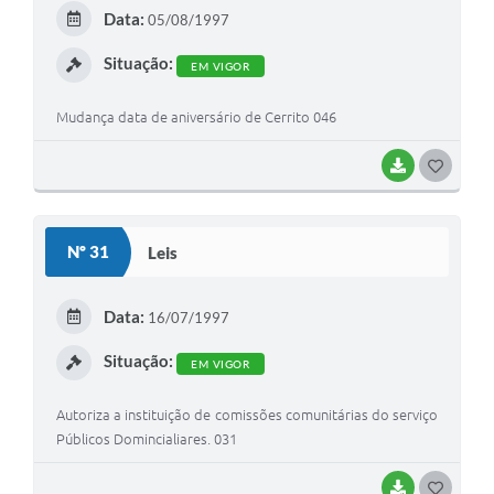
E
Data:
05/08/1997
I
Situação:
EM VIGOR
Mudança data de aniversário de Cerrito 046
BAIXAR
G
O
S
Nº 31
Leis
T
E
Data:
16/07/1997
I
Situação:
EM VIGOR
Autoriza a instituição de comissões comunitárias do serviço
Públicos Domincialiares. 031
BAIXAR
G