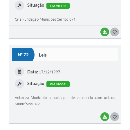
Situação:
EM VIGOR
Cria Fundação Municipal Cerrito 071
BAIXAR
G
O
S
Nº 72
Leis
T
E
Data:
17/12/1997
I
Situação:
EM VIGOR
Autoriza Município a participar de consorcio com outros
Municípios 072
BAIXAR
G
O