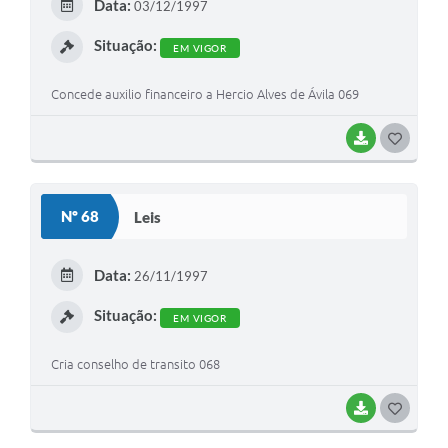
Data:
03/12/1997
I
Situação:
EM VIGOR
Concede auxilio financeiro a Hercio Alves de Ávila 069
BAIXAR
G
O
S
Nº 68
Leis
T
E
Data:
26/11/1997
I
Situação:
EM VIGOR
Cria conselho de transito 068
BAIXAR
G
O