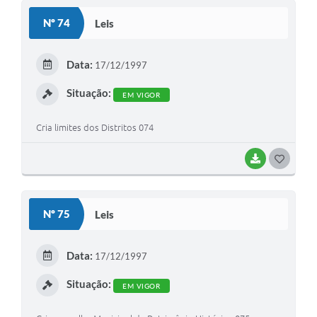
S
Nº 74
Leis
T
E
Data:
17/12/1997
I
Situação:
EM VIGOR
Cria limites dos Distritos 074
BAIXAR
G
O
S
Nº 75
Leis
T
E
Data:
17/12/1997
I
Situação:
EM VIGOR