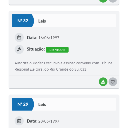
O
S
Nº 32
Leis
T
E
Data:
16/06/1997
I
Situação:
EM VIGOR
Autoriza o Poder Executivo a assinar convenio com Tribunal
Regional Eleitoral do Rio Grande do Sul 032
BAIXAR
G
O
S
Nº 29
Leis
T
E
Data:
28/05/1997
I