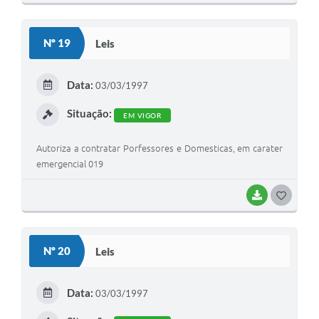
O
S
Nº 19
Leis
T
E
Data:
03/03/1997
I
Situação:
EM VIGOR
Autoriza a contratar Porfessores e Domesticas, em carater
emergencial 019
BAIXAR
G
O
S
Nº 20
Leis
T
E
Data:
03/03/1997
I