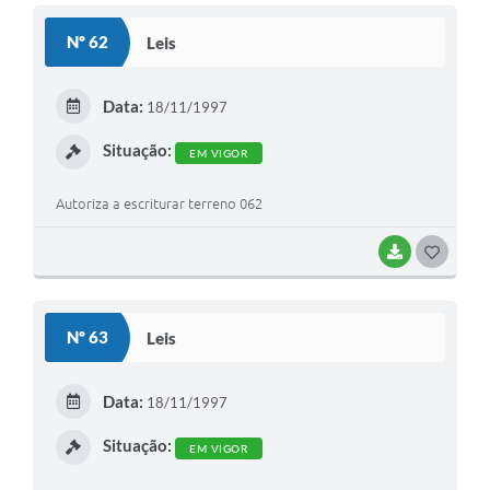
S
Nº 62
Leis
T
E
Data:
18/11/1997
I
Situação:
EM VIGOR
Autoriza a escriturar terreno 062
BAIXAR
G
O
S
Nº 63
Leis
T
E
Data:
18/11/1997
I
Situação:
EM VIGOR