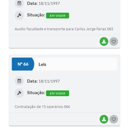
Data:
18/11/1997
I
Situação:
EM VIGOR
Auxilio faculdade e transporte para Carlos Jorge Farias 065
BAIXAR
G
O
S
Nº 66
Leis
T
E
Data:
18/11/1997
I
Situação:
EM VIGOR
Contratação de 15 operários 066
BAIXAR
G
O