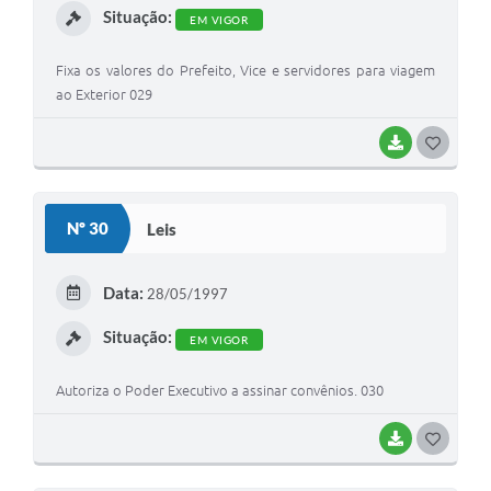
Situação:
EM VIGOR
Fixa os valores do Prefeito, Vice e servidores para viagem
ao Exterior 029
BAIXAR
G
O
S
Nº 30
Leis
T
E
Data:
28/05/1997
I
Situação:
EM VIGOR
Autoriza o Poder Executivo a assinar convênios. 030
BAIXAR
G
O