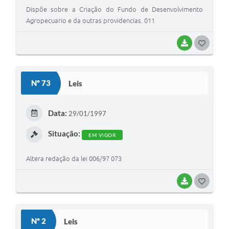
Dispõe sobre a Criação do Fundo de Desenvolvimento
Agropecuario e da outras providencias. 011
BAIXAR
G
O
S
Nº 73
Leis
T
E
Data:
29/01/1997
I
Situação:
EM VIGOR
Altera redação da lei 006/97 073
BAIXAR
G
O
S
Nº 2
Leis
T