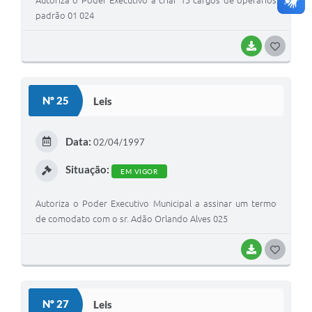
Autoriza o Poder Executivo a criar 15 cargos de operários
padrão 01 024
BAIXAR
G
O
S
Nº 25
Leis
T
E
Data:
02/04/1997
I
Situação:
EM VIGOR
Autoriza o Poder Executivo Municipal a assinar um termo
de comodato com o sr. Adão Orlando Alves 025
BAIXAR
G
O
S
Nº 27
Leis