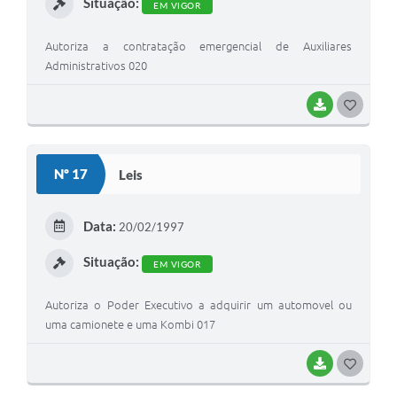
Situação:
EM VIGOR
Autoriza a contratação emergencial de Auxiliares
Administrativos 020
BAIXAR
G
O
S
Nº 17
Leis
T
E
Data:
20/02/1997
I
Situação:
EM VIGOR
Autoriza o Poder Executivo a adquirir um automovel ou
uma camionete e uma Kombi 017
BAIXAR
G
O