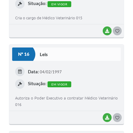
Situação:
EM VIGOR
Cria o cargo de Médico Veterinário 015
BAIXAR
G
O
S
Nº 16
Leis
T
E
Data:
04/02/1997
I
Situação:
EM VIGOR
Autoriza o Poder Executivo a contratar Médico Veterinário
016
BAIXAR
G
O