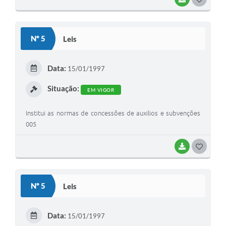
O
S
Nº 5
Leis
T
E
Data:
15/01/1997
I
Situação:
EM VIGOR
Institui as normas de concessões de auxilios e subvenções
005
BAIXAR
G
O
S
Nº 5
Leis
T
E
Data:
15/01/1997
I