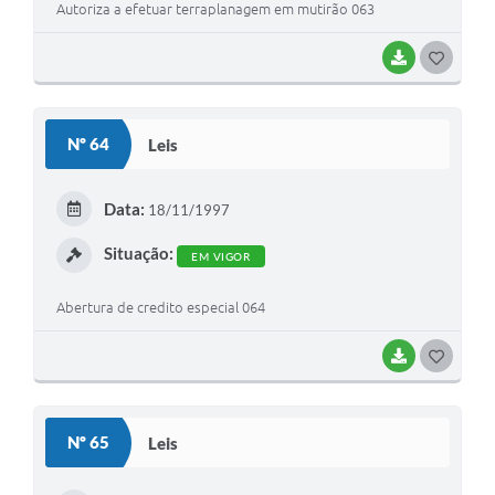
Autoriza a efetuar terraplanagem em mutirão 063
BAIXAR
G
O
S
Nº 64
Leis
T
E
Data:
18/11/1997
I
Situação:
EM VIGOR
Abertura de credito especial 064
BAIXAR
G
O
S
Nº 65
Leis
T
E