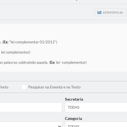
ESTATÍSTICAS
. (
Ex:
"lei complementar 01/2012”)
:
lei complementar)
as palavras subtraindo aquela. (
Ex:
lei -complementar)
Texto
Pesquisar na Ementa e no Texto
Secretaria
Categoria