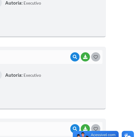
Autoria:
Executivo
S
T
E
I
VISUALIZAR
BAIXAR
G
O
Autoria:
Executivo
S
T
E
I
VISUALIZAR
BAIXAR
G