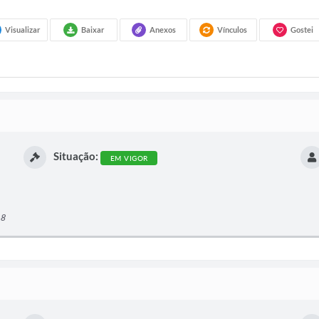
Visualizar
Baixar
Anexos
Vínculos
Gostei
Situação:
EM VIGOR
18