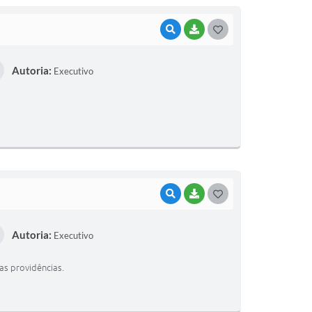
VISUALIZAR
BAIXAR
G
O
Autoria:
Executivo
S
T
E
I
VISUALIZAR
BAIXAR
G
O
Autoria:
Executivo
S
T
as providências.
E
I