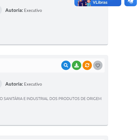
O
Autoria:
Executivo
S
T
E
I
VISUALIZAR
BAIXAR
VÍNCULOS
G
O
Autoria:
Executivo
S
T
ÇÃO SANITÁRIA E INDUSTRIAL DOS PRODUTOS DE ORIGEM
E
I