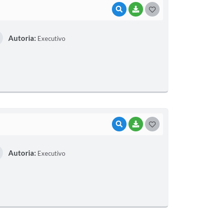
VISUALIZAR
BAIXAR
G
O
Autoria:
Executivo
S
T
E
I
VISUALIZAR
BAIXAR
G
O
Autoria:
Executivo
S
T
E
I