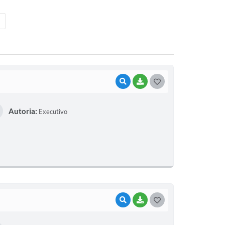
VISUALIZAR
BAIXAR
G
O
Autoria:
Executivo
S
T
E
I
VISUALIZAR
BAIXAR
G
O