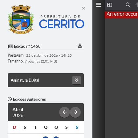
T
F
o
i
An error occur
g
n
g
d
l
e
S
i
d
Edição nº 1458
e
b
Postagem:
22 de abril de 2026 - 14h25
a
r
Tamanho:
7 páginas (2,05 MB)
Assinatura Digital
Edições Anteriores
Abril
2026
D
S
T
Q
Q
S
S