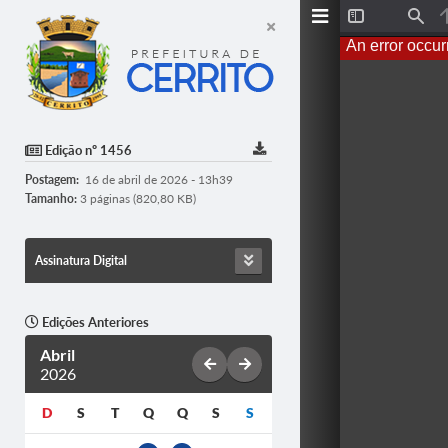
T
F
o
i
An error occur
g
n
g
d
l
e
S
i
d
Edição nº 1456
e
b
Postagem:
16 de abril de 2026 - 13h39
a
r
Tamanho:
3 páginas (820,80 KB)
Assinatura Digital
Edições Anteriores
Abril
2026
D
S
T
Q
Q
S
S