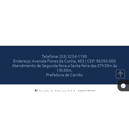
Telefone: (53) 3254-1190
Endereço: Avenida Flores da Cunha, 403 | CEP: 96395-000
Atendimento de Segunda-feira a Sexta-feira das 07h30m às
13h30m.
Prefeitura de Cerrito
Versão do Sistema:
3.5.3 - 19/06/2026
Portal atualizado em:
07/08/2026 13:53
Dados Abertos
Copyright Instar - 2006-2026. Todos os direitos reservados -
Instar Tecnologia