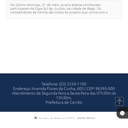
COMPETIÇÃO ESTADUAL DE JIU-JITSU
No último domingo, 31 de maio, jovens atletas cerritenses
participaram da Copa Sul de Jiu-jitsu na cidade de Bagé. Os
competidores de Cerrito são todos do projeto que conta com o
trabalho do instrutor Diego Lemos. Os atl…
Telefone: (53) 3254-1190
Endereço: Avenida Flores da Cunha, 403 | CEP: 96395-000
Atendimento de Segunda-feira a Sexta-feira das 07h30m às
13h30m.
Prefeitura de Cerrito
Versão do Sistema:
3.5.3 - 19/06/2026
Portal atualizado em:
05/08/2026 13:50
Dados Abertos